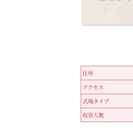
住所
アクセス
式場タイプ
収容人数