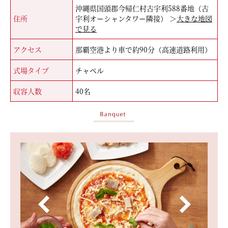
沖縄県国頭郡今帰仁村古宇利588番地（古
住所
宇利オーシャンタワー隣接） ＞
大きな地図
で見る
アクセス
那覇空港より車で約90分（高速道路利用）
式場タイプ
チャペル
収容人数
40名