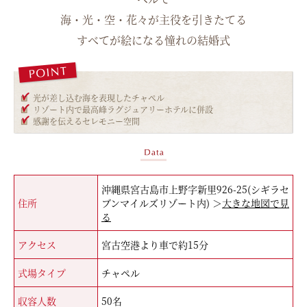
海・光・空・花々が主役を引きたてる
すべてが絵になる憧れの結婚式
光が差し込む海を表現したチャペル
リゾート内で最高峰ラグジュアリーホテルに併設
感謝を伝えるセレモニー空間
沖縄県宮古島市上野字新里926-25(シギラセ
住所
ブンマイルズリゾート内) ＞
大きな地図で見
る
アクセス
宮古空港より車で約15分
式場タイプ
チャペル
収容人数
50名