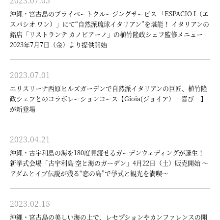
2023.07.05
沖縄・宮古島のプライベートクルージングサービス 「ESPACIO I（エ
スパシオ ワン）」にて“自然派琉球イタリアン”を堪能！ イタリアンの
銘店「リストランテ カノビアーノ」の植竹隆政シェフ監修メニュー
2023年7月7日（金）より提供開始
2023.07.01
エリスリーナ西原ヒルズガーデンで自然派イタリアンの巨匠、植竹隆
政シェフとのコラボレーションコース【Gioia(ジョイア）‐喜び‐】
が新登場
2023.04.21
沖縄・古宇利島の海を180度見渡せるガーデンウェディングが誕生！
新挙式会場「古宇利島 空と海のガーデン」4月22日（土）販売開始 ～
アダムとイブ伝説が残る“恋の島”で挙式と観光を満喫～
2023.02.15
沖縄・宮古島の美しい海の上で、レセプションやカンファレンスの開