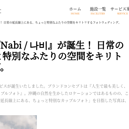
ホーム
施設一覧
サービス
HOME
FACILITIES
SERVICE
が誕生！ 日常の延長線上にある、ちょっと特別なふたりの空間をキリトリするフォトウェディング。
abi / 나비』が誕生！ 日常の
と特別なふたりの空間をキリト
グ。
ビスが誕生いたしました。ブランドコンセプトは『人生で最も美しく、
ップルフォト』。沖縄の自然を生かしたロケーションではあるものの、こ
の延長線上にある、ちょっと特別なカップルフォト」を目指した写真は、