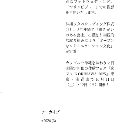
別なフォトウェディング。
「マリンビジュー」での撮影
を再開いたします。
沖縄ワタベウェディング株式
会社、3年連続で「働きがい
のある会社」に認定！ 継続的
な取り組みにより「オープン
なコミュニケーション文化」
が定着
カップルで沖縄を味わう２日
間限定開催の体験フェス『恋
フェスOKINAWA 2025』東
京・南青山で10月11日
（土）・12日（日）開催！
アーカイブ
+
2026
(3)