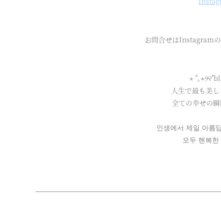
Insta
お問合せはInstagra
⋆ ˚｡⋆୨୧˚b
人生で最も美し
全ての幸せの瞬
인생에서 제일 아름답
모두 핸복한 