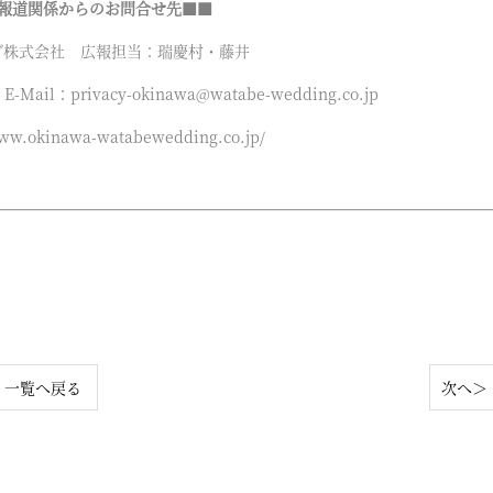
報道関係からのお問合せ先■■
グ株式会社 広報担当：瑞慶村・藤井
22 E-Mail：privacy-okinawa@watabe-wedding.co.jp
.okinawa-watabewedding.co.jp/
一覧へ戻る
次へ＞