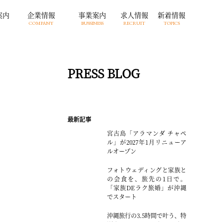
案内
企業情報
事業案内
求人情報
新着情報
COMPANY
BUSSINESS
RECRUIT
TOPICS
PRESS BLOG
最新記事
宮古島「アラマンダ チャペ
ル」が2027年1月リニューア
ルオープン
フォトウェディングと家族と
の会食を、旅先の1日で。
「家族DEラク旅婚」が沖縄
でスタート
沖縄旅行の3.5時間で叶う、特