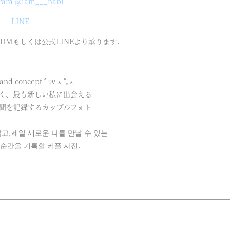
gram @iam___nabi
LINE
mのDMもしくは公式LINEより承ります.
land concept ˚ ୨୧ ⋆ ˚｡⋆
く、最も新しい私に出会える
間を記録するカップルフォト
⠀
고,제일 새로운 나를 만날 수 있는
순간을 기록할 커플 사진.