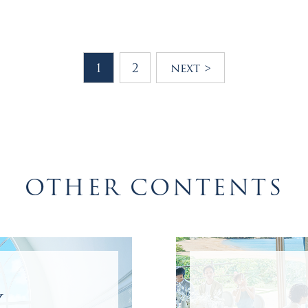
1
2
next >
OTHER CONTENTS
Y