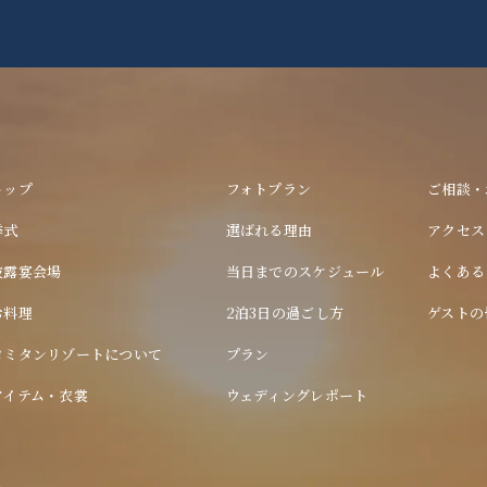
トップ
フォトプラン
ご相談・
挙式
選ばれる理由
アクセス
披露宴会場
当日までのスケジュール
よくある
お料理
2泊3日の過ごし方
ゲストの
ヨミタンリゾートについて
プラン
アイテム・衣裳
ウェディングレポート