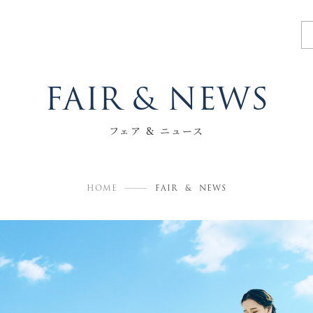
F
A
I
R
&
N
E
W
S
フェア & ニュース
HOME
FAIR & NEWS