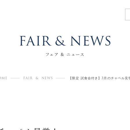
F
A
I
R
&
N
E
W
S
フェア & ニュース
OME
FAIR & NEWS
【限定 試食会付き】3月のチャペル見