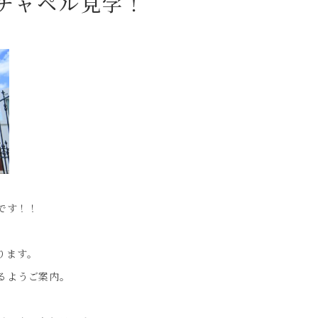
のチャペル見学！
です！！
ります。
るようご案内。